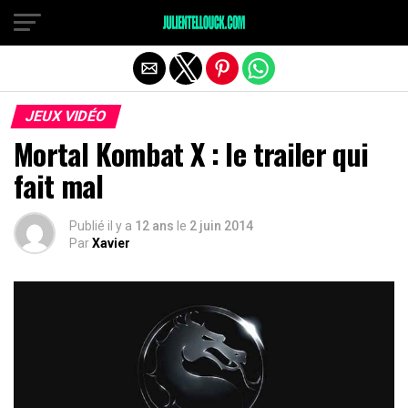
JEUX VIDÉO
Mortal Kombat X : le trailer qui
fait mal
Publié il y a
12 ans
le
2 juin 2014
Par
Xavier