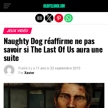
JEUX VIDÉO
Naughty Dog réaffirme ne pas
savoir si The Last Of Us aura une
suite
Publié il y a
11 ans
le
23 septembre 2015
Par
Xavier