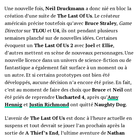
Une nouvelle fois,
Neil Druckmann
a donc nié en bloc la
création d’une suite de
The Last Of Us
. Le créateur
américain précise toutefois qu’avec
Bruce Straley
,
Game
Director
sur
TLOU
et
U4
, ils ont pendant plusieurs
semaines planché sur de nouvelles idées. Certaines
évoquent un
The Last Of Us 2
avec
Joel
et
Ellie
,
d’autres mettent en scène de nouveaux personnages. Une
nouvelle licence dans un univers de science-fiction ou de
fantastique a également fait surface à un moment ou à
un autre. Et si certains prototypes ont bien été
développés, aucune décision n’a encore été prise. En fait,
c’est au moment de faire des choix que
Bruce
et
Neil
ont
été priés de reprendre
Uncharted 4
, après qu’
Amy
Hennig
et
Justin Richmond
ont quitté
Naughty Dog
.
L’avenir de
The Last Of Us
est donc à l’heure actuelle en
suspens et tout devrait se jouer l’an prochain après la
sortie de
A Thief’s End
, l’ultime aventure de
Nathan