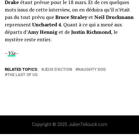
Drake
étant prévue pour le 18 mars. Et de ces quelques
mots issus de cette interview, on en déduira qu’il n’était
pas du tout prévu que
Bruce Straley
et
Neil Druckmann
reprennent
Uncharted 4
. Quant à ce qui a mené aux
départs d’
Amy Hennig
et de
Justin Richmond
, le
mystère reste entier.
–
Via
–
RELATED TOPICS:
JEUX D'ACTION
NAUGHTY DOG
THE LAST OF US
Copyright © 2025 JulienTellouck.com