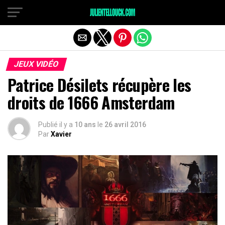
JEUX VIDÉO
Patrice Désilets récupère les
droits de 1666 Amsterdam
Publié il y a
10 ans
le
26 avril 2016
Par
Xavier