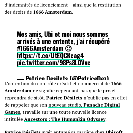
d’indemnités de licenciement— ainsi que la restitution
des droits de
1666 Amsterdam
.
Mes amis, Ubi et moi nous sommes
arrivés à une entente, j'ai récupéré
#1666Amsterdam
🙂
https://t.co/UtEQCKeag4
pic.twitter.com/98Ps8L0Vvc
— Patrice Desilets (@PatriceDez)
L’obtention du contrôle créatif et commercial de
1666
April 25, 2016
Amsterdam
ne signifie cependant pas que le projet
reprendra de sitôt.
Patrice Désilets
n’oublie pas en effet
de rappeler que son
nouveau studio,
Panache Digital
Games
, travaille sur une toute nouvelle licence
intitulée
Ancestors : The Humankin Odyssey
.
Patrice Désilets
avait entamé sa carrière chez
Ubisoft