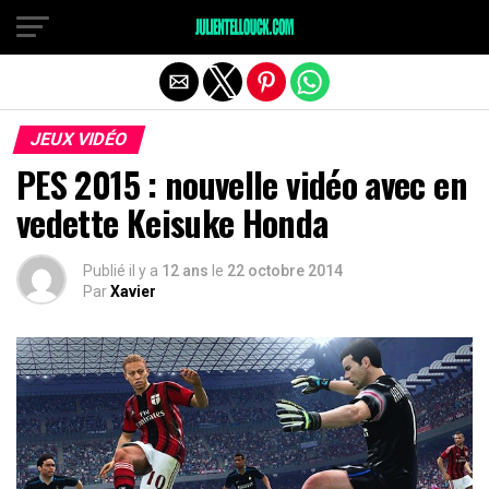
JEUX VIDÉO
PES 2015 : nouvelle vidéo avec en
vedette Keisuke Honda
Publié il y a
12 ans
le
22 octobre 2014
Par
Xavier