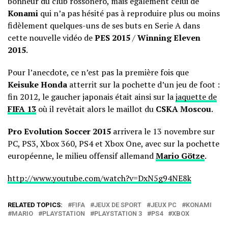
bonheur du club rossonero, mais également celui de
Konami
qui n’a pas hésité pas à reproduire plus ou moins
fidèlement quelques-uns de ses buts en Serie A dans
cette nouvelle vidéo de
PES 2015
/
Winning Eleven
2015
.
Pour l’anecdote, ce n’est pas la première fois que
Keisuke Honda
atterrit sur la pochette d’un jeu de foot :
fin 2012, le gaucher japonais était ainsi sur la
jaquette de
FIFA 13
où il revêtait alors le maillot du
CSKA Moscou
.
Pro Evolution Soccer 2015
arrivera le 13 novembre sur
PC, PS3, Xbox 360, PS4 et Xbox One, avec sur la pochette
européenne, le milieu offensif allemand
Mario Götze
.
http://www.youtube.com/watch?v=DxN5g94NE8k
RELATED TOPICS:
FIFA
JEUX DE SPORT
JEUX PC
KONAMI
MARIO
PLAYSTATION
PLAYSTATION 3
PS4
XBOX