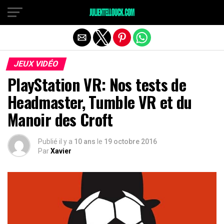
JEUX VIDÉO
PlayStation VR: Nos tests de
Headmaster, Tumble VR et du
Manoir des Croft
Publié il y a
10 ans
le
19 octobre 2016
Par
Xavier