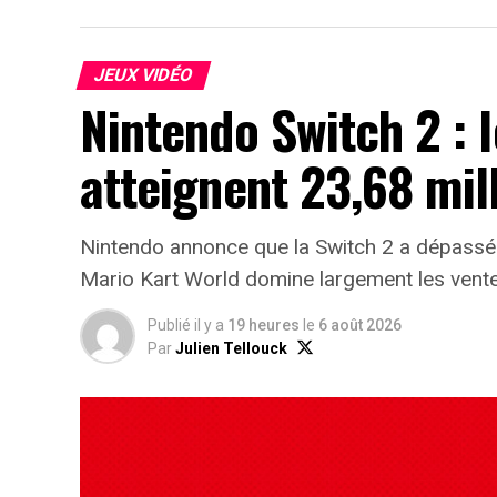
JEUX VIDÉO
Nintendo Switch 2 : 
atteignent 23,68 mil
Nintendo annonce que la Switch 2 a dépassé
Mario Kart World domine largement les vente
Publié il y a
19 heures
le
6 août 2026
Par
Julien Tellouck