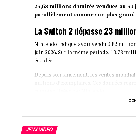
23,68 millions d’unités vendues au 30
parallèlement comme son plus grand s
La Switch 2 dépasse 23 millio
Nintendo indique avoir vendu 3,82 million
juin 2026. Sur la même période, 10,78 mill
écoulés.
Depuis son lancement, les ventes mondiale
millions d’exemplaires. Ces données regr
comptabilisées par Nintendo.
CON
La première Switch continue également de
000 consoles supplémentaires et 33,81 mil
corps du bilan relayé par Gematsu mention
tandis que le titre de la publication évoq
JEUX VIDÉO