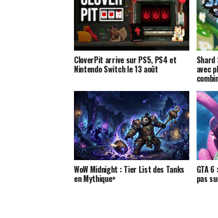
CloverPit arrive sur PS5, PS4 et
Shard 
Nintendo Switch le 13 août
avec p
combi
WoW Midnight : Tier List des Tanks
GTA 6 :
en Mythique+
pas su