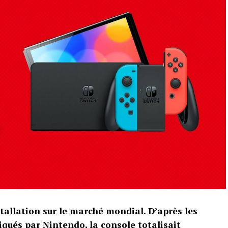
tallation sur le marché mondial. D’après les
qués par Nintendo, la console totalisait