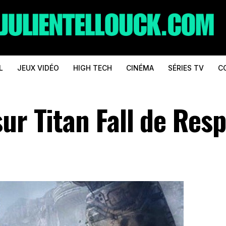
L
JEUX VIDÉO
HIGH TECH
CINÉMA
SÉRIES TV
C
sur Titan Fall de Res