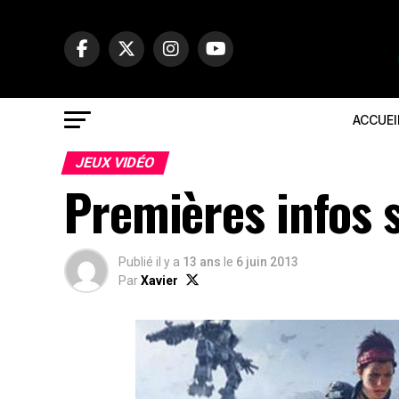
ACCUEI
JEUX VIDÉO
Premières infos 
Publié il y a
13 ans
le
6 juin 2013
Par
Xavier