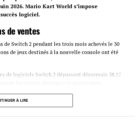
 juin 2026. Mario Kart World s’impose
uccès logiciel.
ns de ventes
s de Switch 2 pendant les trois mois achevés le 30
ions de jeux destinés à la nouvelle console ont été
s de logiciels Switch 2 dépassent désormais 58,17
oupent les ventes physiques et numériques
TINUER À LIRE
 trouver son public. Le constructeur annonce 770
lions de jeux vendus au cours du trimestre. Le
ne un parc mondial de 155,92 millions de Switch,
ue 156,59 millions. Cette divergence empêche de