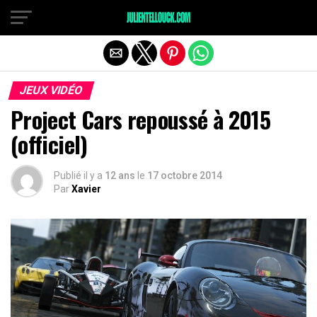
JEUX VIDÉO
Project Cars repoussé à 2015
(officiel)
Publié il y a
12 ans
le
17 octobre 2014
Par
Xavier