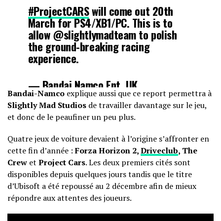
#ProjectCARS
will come out 20th
March for PS4/XB1/PC. This is to
allow @slightlymadteam to polish
the ground-breaking racing
experience.
— Bandai Namco Ent. UK
Bandai-Namco
explique aussi que ce report permettra à
(@BandaiNamcoUK)
October 17,
Slightly Mad Studios
de travailler davantage sur le jeu,
2014
et donc de le peaufiner un peu plus.
Quatre jeux de voiture devaient à l’origine s’affronter en
cette fin d’année :
Forza Horizon 2,
Driveclub
, The
Crew
et
Project Cars
. Les deux premiers cités sont
disponibles depuis quelques jours tandis que le titre
d’Ubisoft a été repoussé au 2 décembre afin de mieux
répondre aux attentes des joueurs.