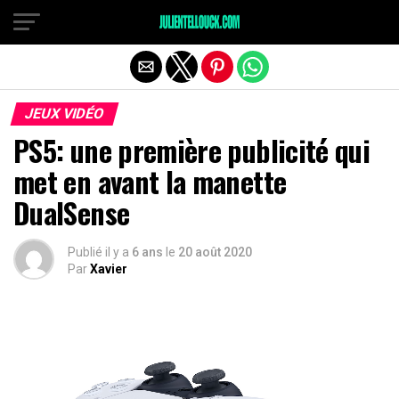
JEUX VIDÉO
PS5: une première publicité qui
met en avant la manette
DualSense
Publié il y a
6 ans
le
20 août 2020
Par
Xavier