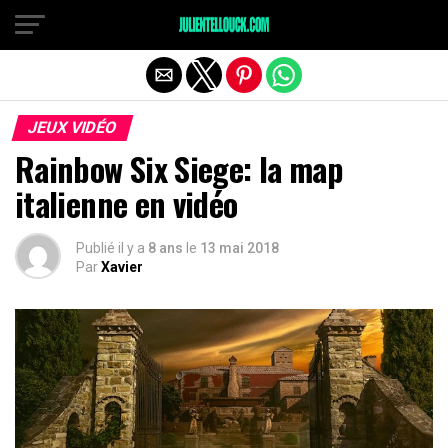
JEUX VIDÉO
Rainbow Six Siege: la map
italienne en vidéo
Publié il y a
8 ans
le
13 mai 2018
Par
Xavier