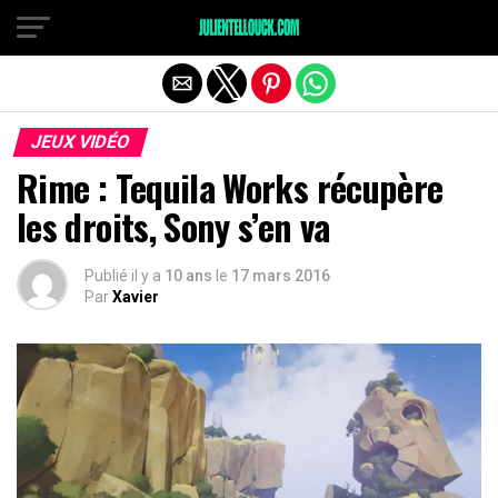
JEUX VIDÉO
Rime : Tequila Works récupère
les droits, Sony s’en va
Publié il y a
10 ans
le
17 mars 2016
Par
Xavier