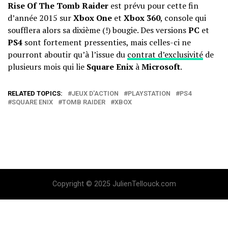
Rise Of The Tomb Raider
est prévu pour cette fin
d’année 2015 sur
Xbox One
et
Xbox 360
, console qui
soufflera alors sa dixième (!) bougie. Des versions
PC
et
PS4
sont fortement pressenties, mais celles-ci ne
pourront aboutir qu’à l’issue du
contrat d’exclusivité
de
plusieurs mois qui lie
Square Enix
à
Microsoft
.
RELATED TOPICS:
JEUX D'ACTION
PLAYSTATION
PS4
SQUARE ENIX
TOMB RAIDER
XBOX
Copyright © 2025 JulienTellouck.com