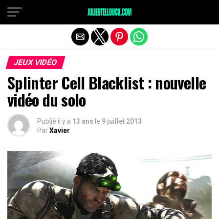
JEUX VIDÉO
Splinter Cell Blacklist : nouvelle
vidéo du solo
Publié il y a
13 ans
le
9 juillet 2013
Par
Xavier