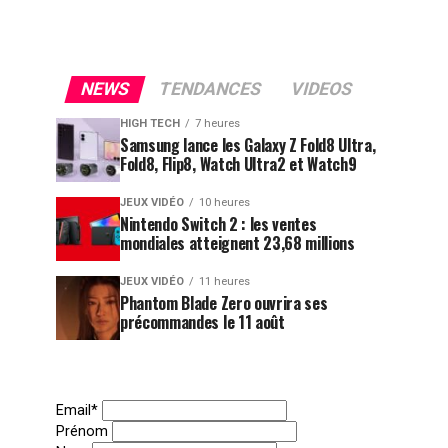
NEWS
TENDANCES
VIDEOS
HIGH TECH
7 heures
Samsung lance les Galaxy Z Fold8 Ultra,
Fold8, Flip8, Watch Ultra2 et Watch9
JEUX VIDÉO
10 heures
Nintendo Switch 2 : les ventes
mondiales atteignent 23,68 millions
JEUX VIDÉO
11 heures
Phantom Blade Zero ouvrira ses
précommandes le 11 août
Email*
Prénom