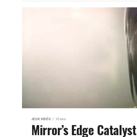
JEUX VIDÉO
10 ans
Mirror’s Edge Catalys