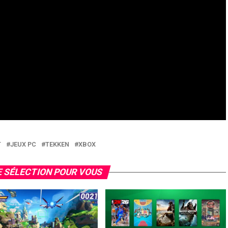
T
JEUX PC
TEKKEN
XBOX
 SÉLECTION POUR VOUS