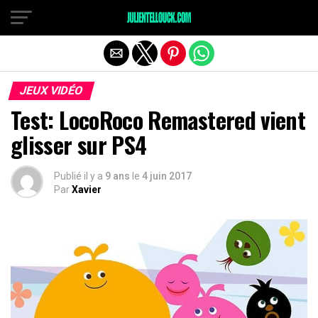
JEUX VIDÉO
Test: LocoRoco Remastered vient
glisser sur PS4
Publié il y a
9 ans
le
4 juin 2017
Par
Xavier