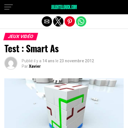
JEUX VIDÉO
Test : Smart As
Publié il y a
14 ans
le
23 novembre 2012
Par
Xavier