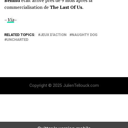
Behind
était arrivé près de 9 mois après la
commercialisation de
The Last Of Us
.
–
Via
–
RELATED TOPICS:
JEUX D'ACTION
NAUGHTY DOG
UNCHARTED
Copyright © 2025 JulienTellouck.com