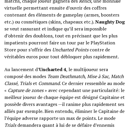
matchs, chaque joueur gagnera des
Relics
, une monnaie
virtuelle permettant ensuite d’ouvrir des coffres
contenant des éléments de gameplay (armes, boosters
etc.) ou cosmétiques (skins, chapeaux etc.).
Naughty Dog
se veut rassurant et indique qu’il sera impossible
d’obtenir des doublons, tout en précisant que les plus
impatients pourront faire un tour par le PlayStation
Store pour s’offrir des
Uncharted Points
contre de
véritables euros pour tout débloquer plus rapidement.
Au lancement d’
Uncharted 4
, le multijoueur sera
composé des modes
Team Deathmatch
,
Mise à Sac
,
Match
Classé
,
Trials
et
Command
. Ce dernier ressemble au mode
«
Capture de zones
» avec cependant une particularité: le
meilleur joueur de chaque équipe est désigné Capitaine et
possède divers avantages —il ranime plus rapidement ses
alliés par exemple. Bien entendu, éliminer le Capitaine de
l’équipe adverse rapporte un max de points. Le mode
Trials
demandera quant à lui de se défaire d’ennemis