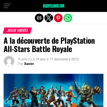
JEUX VIDÉO
A la découverte de PlayStation
All-Stars Battle Royale
Publié il y a
14 ans
le
11 décembre 2012
Par
Xavier