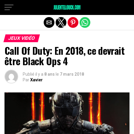
JEUX VIDÉO
Call Of Duty: En 2018, ce devrait
être Black Ops 4
Publié il y a
8 ans
le
7 mars 2018
Par
Xavier