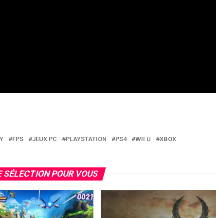
Y
FPS
JEUX PC
PLAYSTATION
PS4
WII U
XBOX
 SÉLECTION POUR VOUS