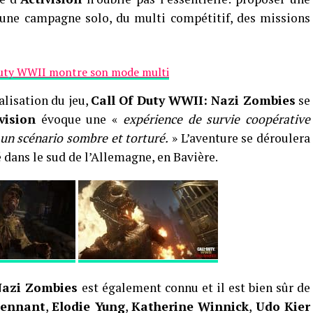
 une campagne solo, du multi compétitif, des missions
Duty WWII montre son mode multi
ialisation du jeu,
Call Of Duty WWII: Nazi Zombies
se
vision
évoque une «
expérience de survie coopérative
un scénario sombre et torturé.
» L’aventure se déroulera
é dans le sud de l’Allemagne, en Bavière.
Nazi Zombies
est également connu et il est bien sûr de
Tennant
,
Elodie Yung
,
Katherine Winnick
,
Udo Kier