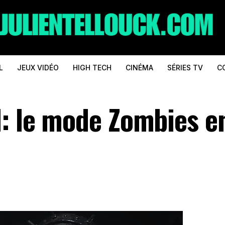
L
JEUX VIDÉO
HIGH TECH
CINÉMA
SÉRIES TV
C
I: le mode Zombies e