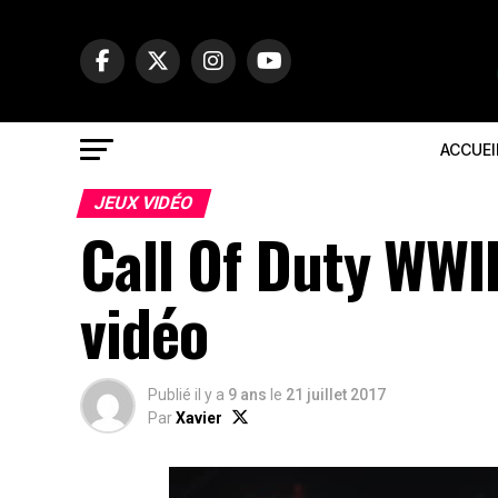
ACCUEI
JEUX VIDÉO
Call Of Duty WWI
vidéo
Publié il y a
9 ans
le
21 juillet 2017
Par
Xavier