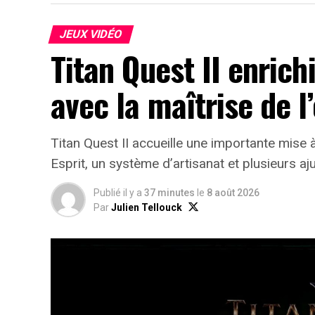
JEUX VIDÉO
Titan Quest II enrich
avec la maîtrise de l’
Titan Quest II accueille une importante mise à 
Esprit, un système d’artisanat et plusieurs aj
Publié il y a
37 minutes
le
8 août 2026
Par
Julien Tellouck