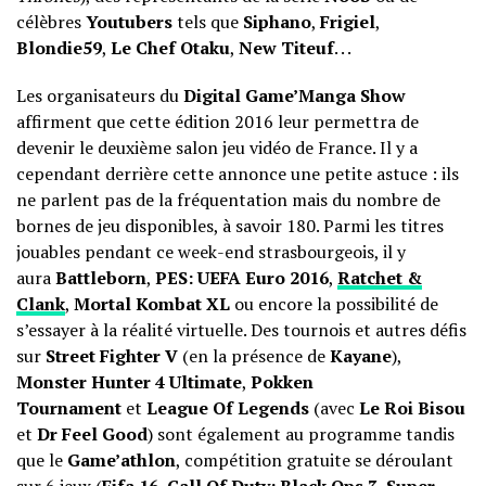
célèbres
Youtubers
tels que
Siphano
,
Frigiel
,
Blondie59
,
Le Chef Otaku
,
New Titeuf
. . .
Les organisateurs du
Digital Game’Manga Show
affirment que cette édition 2016 leur permettra de
devenir le deuxième salon jeu vidéo de France. Il y a
cependant derrière cette annonce une petite astuce : ils
ne parlent pas de la fréquentation mais du nombre de
bornes de jeu disponibles, à savoir 180. Parmi les titres
jouables pendant ce week-end strasbourgeois, il y
aura
Battleborn
,
PES: UEFA Euro 2016
,
Ratchet &
Clank
,
Mortal Kombat XL
ou encore la possibilité de
s’essayer à la réalité virtuelle. Des tournois et autres défis
sur
Street Fighter V
(en la présence de
Kayane
),
Monster Hunter 4 Ultimate
,
Pokken
Tournament
et
League Of Legends
(avec
Le Roi Bisou
et
Dr Feel Good
) sont également au programme tandis
que le
Game’athlon
, compétition gratuite se déroulant