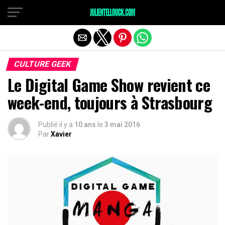
CULTURE GEEK
Le Digital Game Show revient ce
week-end, toujours à Strasbourg
Publié il y a
10 ans
le
3 mai 2016
Par
Xavier