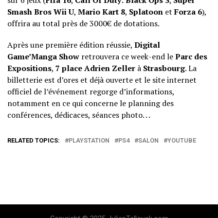
sur 6 jeux (
Fifa 16
,
Call Of Duty: Black Ops 3
,
Super
Smash Bros Wii U
,
Mario Kart 8
,
Splatoon
et
Forza 6
),
offrira au total près de 3000€ de dotations.
Après une première édition réussie,
Digital
Game’Manga Show
retrouvera ce week-end le
Parc des
Expositions
,
7 place Adrien Zeller
à
Strasbourg
. La
billetterie est d’ores et déjà ouverte et le
site internet
officiel
de l’événement regorge d’informations,
notamment en ce qui concerne le
planning des
conférences, dédicaces, séances photo
. . .
RELATED TOPICS:
PLAYSTATION
PS4
SALON
YOUTUBE