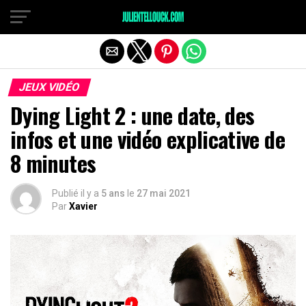
JEUX VIDÉO
Dying Light 2 : une date, des
infos et une vidéo explicative de
8 minutes
Publié il y a
5 ans
le
27 mai 2021
Par
Xavier