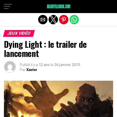
JEUX VIDÉO
Dying Light : le trailer de
lancement
Publié il y a
12 ans
le
26 janvier 2015
Par
Xavier