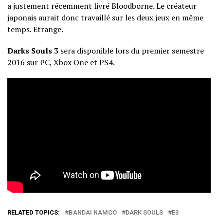
a justement récemment livré Bloodborne. Le créateur
japonais aurait donc travaillé sur les deux jeux en même
temps. Etrange.
Darks Souls 3
sera disponible lors du premier semestre
2016 sur PC, Xbox One et PS4.
RELATED TOPICS:
BANDAI NAMCO
DARK SOULS
E3