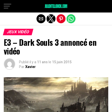
JEUX VIDÉO
E3 – Dark Souls 3 annoncé en
vidéo
Publié il y a
11 ans
le
15 juin 2015
Par
Xavier