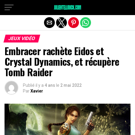
JEUX VIDÉO
Embracer rachète Eidos et
Crystal Dynamics, et récupère
Tomb Raider
Publié il y a
4 ans
le
2 mai 2022
Par
Xavier