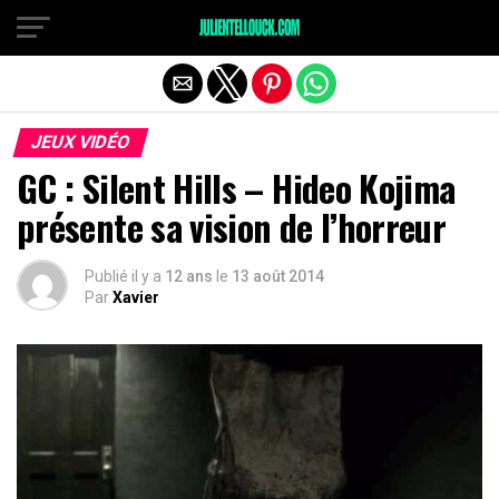
JEUX VIDÉO
GC : Silent Hills – Hideo Kojima
présente sa vision de l’horreur
Publié il y a
12 ans
le
13 août 2014
Par
Xavier