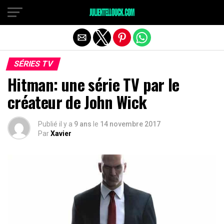
SÉRIES TV
Hitman: une série TV par le
créateur de John Wick
Publié il y a
9 ans
le
14 novembre 2017
Par
Xavier