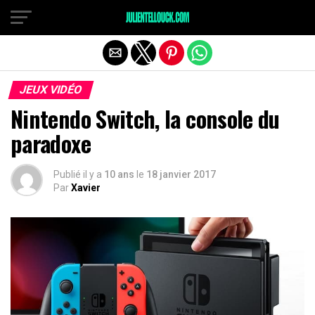
JEUX VIDÉO
Nintendo Switch, la console du
paradoxe
Publié il y a
10 ans
le
18 janvier 2017
Par
Xavier