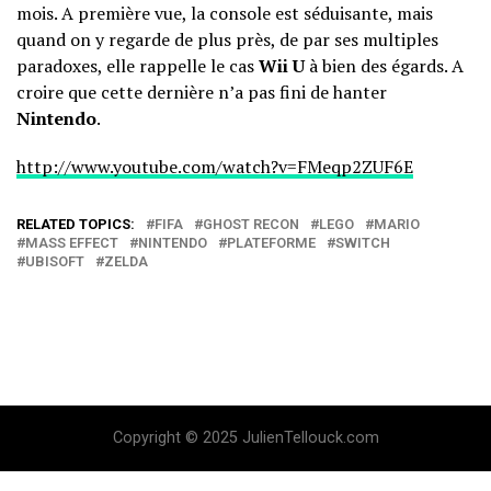
mois. A première vue, la console est séduisante, mais
quand on y regarde de plus près, de par ses multiples
paradoxes, elle rappelle le cas
Wii U
à bien des égards. A
croire que cette dernière n’a pas fini de hanter
Nintendo
.
http://www.youtube.com/watch?v=FMeqp2ZUF6E
RELATED TOPICS:
FIFA
GHOST RECON
LEGO
MARIO
MASS EFFECT
NINTENDO
PLATEFORME
SWITCH
UBISOFT
ZELDA
Copyright © 2025 JulienTellouck.com