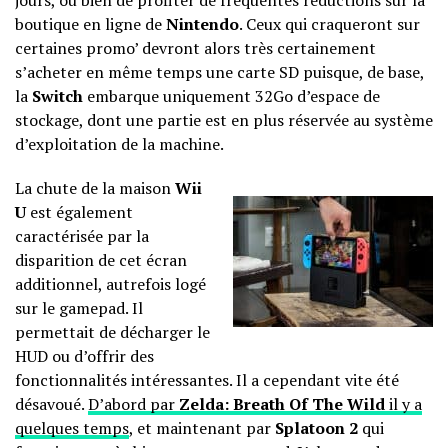
jours, ou bien de profiter de fréquentes réductions sur la
boutique en ligne de
Nintendo
. Ceux qui craqueront sur
certaines promo’ devront alors très certainement
s’acheter en même temps une carte SD puisque, de base,
la
Switch
embarque uniquement 32Go d’espace de
stockage, dont une partie est en plus réservée au système
d’exploitation de la machine.
La chute de la maison
Wii
U
est également
caractérisée par la
disparition de cet écran
additionnel, autrefois logé
sur le gamepad. Il
permettait de décharger le
HUD ou d’offrir des
fonctionnalités intéressantes. Il a cependant vite été
désavoué.
D’abord par
Zelda: Breath Of The Wild
il y a
quelques temps
, et maintenant par
Splatoon 2
qui