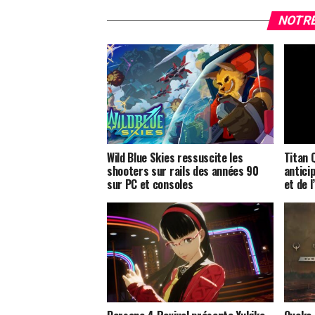
NOTRE
Wild Blue Skies ressuscite les
Titan 
shooters sur rails des années 90
anticip
sur PC et consoles
et de l