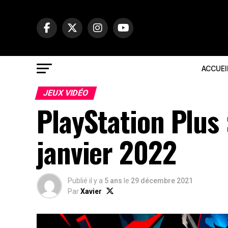
ACCUEI
JEUX VIDÉO
PlayStation Plus 
janvier 2022
Publié il y a
5 ans
le
29 décembre 2021
Par
Xavier