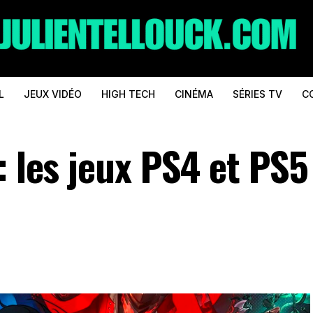
L
JEUX VIDÉO
HIGH TECH
CINÉMA
SÉRIES TV
C
: les jeux PS4 et PS5