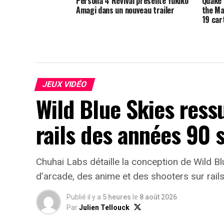
Persona 4 Revival présente Yukiko
Quake 
Amagi dans un nouveau trailer
the Ma
19 car
JEUX VIDÉO
Wild Blue Skies ress
rails des années 90 
Chuhai Labs détaille la conception de Wild B
d’arcade, des anime et des shooters sur rail
Publié il y a
5 heures
le
8 août 2026
Par
Julien Tellouck