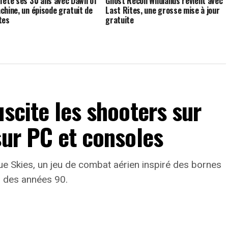
fête ses 30 ans avec Dawn of
Ghost Recon Wildlands revient avec
chine, un épisode gratuit de
Last Rites, une grosse mise à jour
tes
gratuite
uscite les shooters sur
sur PC et consoles
lue Skies, un jeu de combat aérien inspiré des bornes
s des années 90.