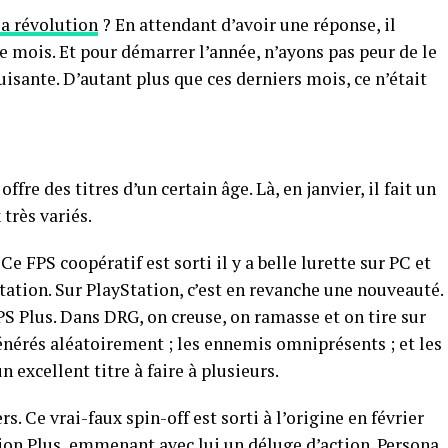
sa révolution
? En attendant d’avoir une réponse, il
e mois. Et pour démarrer l’année, n’ayons pas peur de le
duisante. D’autant plus que ces derniers mois, ce n’était
fre des titres d’un certain âge. Là, en janvier, il fait un
x très variés.
 FPS coopératif est sorti il y a belle lurette sur PC et
tation. Sur PlayStation, c’est en revanche une nouveauté.
S Plus. Dans DRG, on creuse, on ramasse et on tire sur
énérés aléatoirement ; les ennemis omniprésents ; et les
 excellent titre à faire à plusieurs.
s. Ce vrai-faux spin-off est sorti à l’origine en février
tion Plus, emmenant avec lui un déluge d’action. Persona