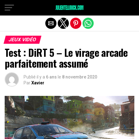
JEUX VIDÉO
Test : DiRT 5 – Le virage arcade
parfaitement assumé
Publié il y a
6 ans
le
8 novembre 2020
Par
Xavier