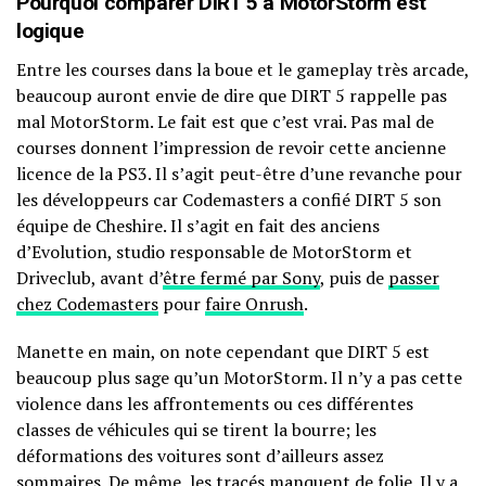
Pourquoi comparer DIRT 5 à MotorStorm est
logique
Entre les courses dans la boue et le gameplay très arcade,
beaucoup auront envie de dire que DIRT 5 rappelle pas
mal MotorStorm. Le fait est que c’est vrai. Pas mal de
courses donnent l’impression de revoir cette ancienne
licence de la PS3. Il s’agit peut-être d’une revanche pour
les développeurs car Codemasters a confié DIRT 5 son
équipe de Cheshire. Il s’agit en fait des anciens
d’Evolution, studio responsable de MotorStorm et
Driveclub, avant d’
être fermé par Sony
, puis de
passer
chez Codemasters
pour
faire Onrush
.
Manette en main, on note cependant que DIRT 5 est
beaucoup plus sage qu’un MotorStorm. Il n’y a pas cette
violence dans les affrontements ou ces différentes
classes de véhicules qui se tirent la bourre; les
déformations des voitures sont d’ailleurs assez
sommaires. De même, les tracés manquent de folie. Il y a