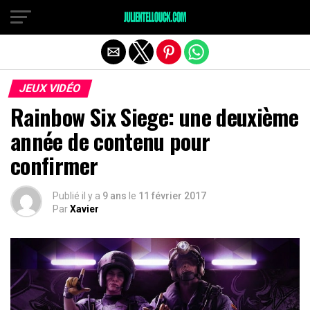
JEUX VIDÉO
Rainbow Six Siege: une deuxième
année de contenu pour
confirmer
Publié il y a
9 ans
le
11 février 2017
Par
Xavier