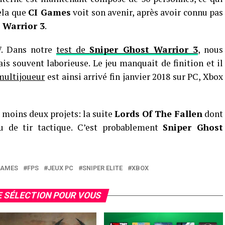
ela que
CI Games
voit son avenir, après avoir connu pas
 Warrior 3
.
7. Dans notre
test de
Sniper Ghost Warrior 3
, nous
s souvent laborieuse. Le jeu manquait de finition et il
ultijoueur
est ainsi arrivé fin janvier 2018 sur PC, Xbox
 moins deux projets: la suite
Lords Of The Fallen
dont
u de tir tactique. C’est probablement
Sniper Ghost
GAMES
FPS
JEUX PC
SNIPER ELITE
XBOX
 SÉLECTION POUR VOUS