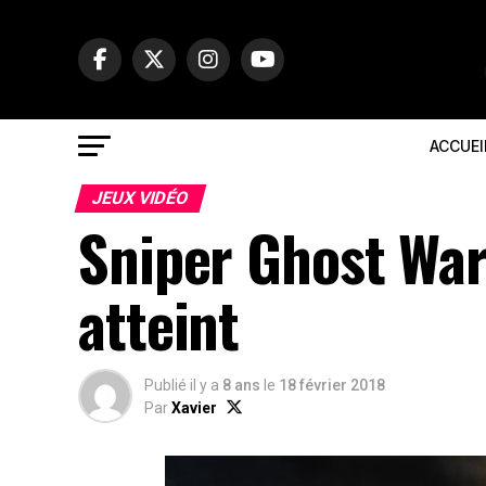
ACCUEI
JEUX VIDÉO
Sniper Ghost Warr
atteint
Publié il y a
8 ans
le
18 février 2018
Par
Xavier