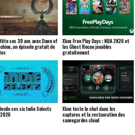
fête ses 30 ans avec Dawn of
Xbox Free Play Days : NBA 2K26 et
chine, un épisode gratuit de
les Ghost Recon jouables
tes
gratuitement
voile ses six Indie Selects
Xbox teste le chat dans les
 2026
captures et la restauration des
sauvegardes cloud