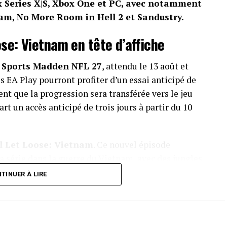
x Series X|S, Xbox One et PC, avec notamment
am, No More Room in Hell 2 et Sandustry.
se: Vietnam en tête d’affiche
 Sports Madden NFL 27
, attendu le 13 août et
 EA Play pourront profiter d’un essai anticipé de
nt que la progression sera transférée vers le jeu
rt un accès anticipé de trois jours à partir du 10
l Let Loose: Vietnam
. Ce nouvel épisode
a série dans la guerre du Vietnam, avec des jungles,
hélicoptères et des patrouilleurs. Le titre sera
TINUER À LIRE
ble Xbox Play Anywhere.
ss