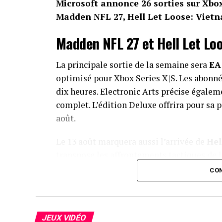
Microsoft annonce 26 sorties sur Xbo
Madden NFL 27, Hell Let Loose: Vietn
Madden NFL 27 et Hell Let Loo
La principale sortie de la semaine sera
EA
optimisé pour Xbox Series X|S. Les abonnés
dix heures. Electronic Arts précise égaleme
complet. L’édition Deluxe offrira pour sa pa
août.
Le 13 août marquera aussi l’arrivée de
Hel
transpose les affrontements tactiques de l
des gorges montagneuses, des tunnels, des 
CON
optimisé pour Xbox Series X|S et compati
Sandustry rejoint le Game Pa
JEUX VIDÉO