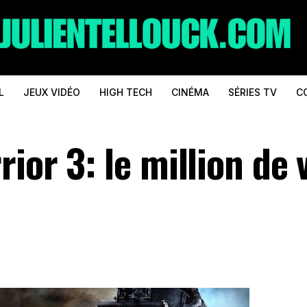
L
JEUX VIDÉO
HIGH TECH
CINÉMA
SÉRIES TV
C
ior 3: le million de 