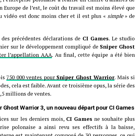
n Europe de l’est, le coût du travail est moins élevé que
u vidéo est donc moins cher et il est plus «
simple
» de
e des précédentes déclarations de
CI Games
. Le studio
ernier sur le développement compliqué de
Sniper Ghost
ter l’appellation AAA
. Au final, cette équipe a été bien
ois
750 000 ventes pour
Sniper Ghost Warrior
. Mais si
s, cela est faible. Avant ce troisième opus, la série des
,5 millions de ventes.
er Ghost Warrior 3, un nouveau départ pour CI Games
ices sur les derniers mois,
CI Games
ne souhaite plus
rise polonaise a ainsi revu ses effectifs à la baisse,
interne est maintenant composé de 30 personnes, ce qui