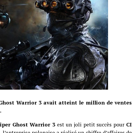
ost Warrior 3 avait atteint le million de ventes
.
iper Ghost Warrior 3
est un joli petit succès pour
CI
, l’entreprise polonaise a réalisé un chiffre d’affaires de