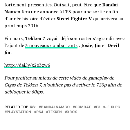
fortement pressenties. Qui sait, peut-être que
Bandai-
Namco
fera une annonce à l’E3 pour une sortie en fin
d’année histoire d’éviter
Street Fighter V
qui arrivera au
printemps 2016.
Fin mars,
Tekken 7
voyait déjà son roster s’agrandir avec
l’ajout de
3 nouveaux combattants
:
Josie
,
Jin
et
Devil
Jin
.
http://dai.ly/x2o3zw6
Pour profiter au mieux de cette vidéo de gameplay de
Gigas de Tekken 7, n’oubliez pas d’activer le 720p afin de
débloquer le 60fps.
RELATED TOPICS:
BANDAI NAMCO
COMBAT
E3
JEUX PC
PLAYSTATION
PS4
TEKKEN
XBOX