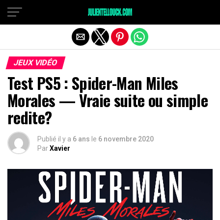
JEUX VIDÉO
Test PS5 : Spider-Man Miles
Morales — Vraie suite ou simple
redite?
Publié il y a
6 ans
le
6 novembre 2020
Par
Xavier