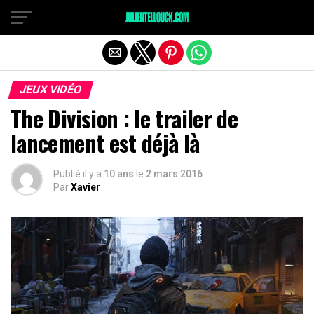
JEUX VIDÉO
The Division : le trailer de
lancement est déjà là
Publié il y a
10 ans
le
2 mars 2016
Par
Xavier