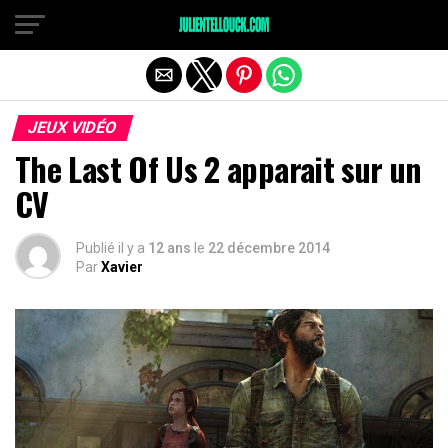
JEUX VIDÉO
The Last Of Us 2 apparait sur un
CV
Publié il y a
12 ans
le
22 décembre 2014
Par
Xavier