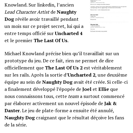
Knowland. Sur
linkedin
, l’ancien
Lead Character Artist
de
Naughty
Dog
révèle avoir travaillé pendant
un mois sur ce projet secret, lui qui a
entre temps officié sur
Uncharted 4
et le premier
The Last Of Us
.
Michael Knowland précise bien qu’il travaillait sur un
prototype du jeu. De ce fait, rien ne permet de dire
officiellement que
The Last Of Us 2
est véritablement
sur les rails. Après la sortie d’
Uncharted 2
, une deuxième
équipe au sein de
Naughty Dog
avait été créée. Si celle-ci
a finalement développé l’épopée de
Joel
et
Ellie
que
nous connaissons tous, cette
team
a surtout commencé
par élaborer activement un nouvel épisode de
Jak &
Daxter
. Le jeu de plate-forme a ensuite été annulé,
Naughty Dog
craignant que le résultat déçoive les fans
de la série.