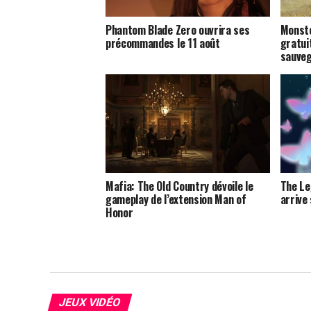
Phantom Blade Zero ouvrira ses
Monste
précommandes le 11 août
gratui
sauveg
Mafia: The Old Country dévoile le
The Le
gameplay de l’extension Man of
arrive
Honor
JEUX VIDÉO