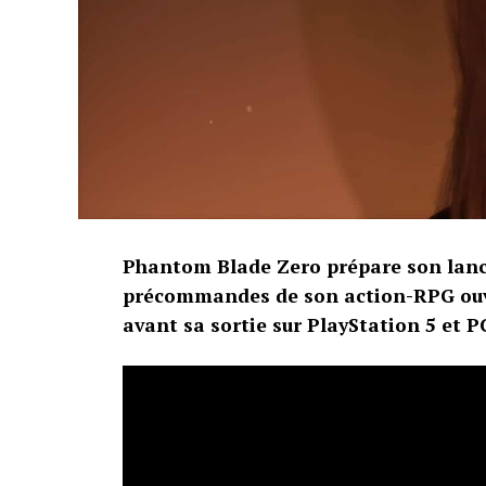
Ces résultats confirment la puissance dura
commence à bâtir son propre catalogue de
Source :
Gematsu
Phantom Blade Zero prépare son lanc
précommandes de son action-RPG ouvr
avant sa sortie sur PlayStation 5 et P