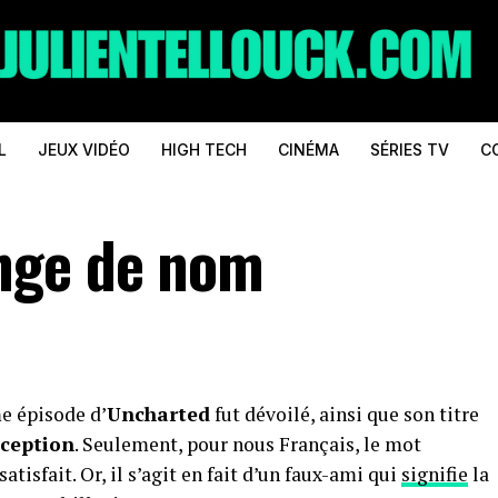
L
JEUX VIDÉO
HIGH TECH
CINÉMA
SÉRIES TV
C
nge de nom
me épisode d’
Uncharted
fut dévoilé, ainsi que son titre
eception
. Seulement, pour nous Français, le mot
atisfait. Or, il s’agit en fait d’un faux-ami qui
signifie
la