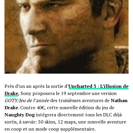
Près d’un an après la sortie d’
Uncharted 3 : L’illusion de
Drake
, Sony proposera le 19 septembre une version
GOTY/Jeu de l’année
des troisièmes aventures de
Nathan
Drake
. Contre 40€, cette nouvelle édition du jeu de
Naughty Dog
intégrera directement tous les DLC déjà
sortis, à savoir: 30 skins, 12 maps, une nouvelle aventure
en coop et un mode coop supplémentaire.