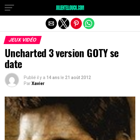
JEUX VIDÉO
Uncharted 3 version GOTY se
date
Publié il y a
14 ans
le
21 août 2012
Par
Xavier