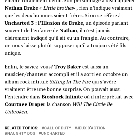
encore totalement défini. Son personnage a beau appeler
Nathan Drake
«
Little brother
« , rien n’indique vraiment
que les deux hommes soient frères. Si on se réfère à
Uncharted 3 : l’Illusion de Drake
, un épisode parlant
souvent de l’enfance de
Nathan
, il n’est jamais
clairement indiqué qu’il ait eu un frangin. Au contraire,
on nous laisse plutôt supposer qu’il a toujours été fils
unique.
Enfin, le saviez-vous?
Troy Baker
est aussi un
musicien/chanteur accompli et il a sorti en octobre un
album rock intitulé
Sitting In The Fire
qui s’avère
vraiment être une bonne surprise. On pouvait aussi
l’entendre dans
Bioshock Infinite
où il interprétait avec
Courtnee Draper
la chanson
Will The Circle Be
Unbroken
.
RELATED TOPICS:
CALL OF DUTY
JEUX D'ACTION
NAUGHTY DOG
UNCHARTED