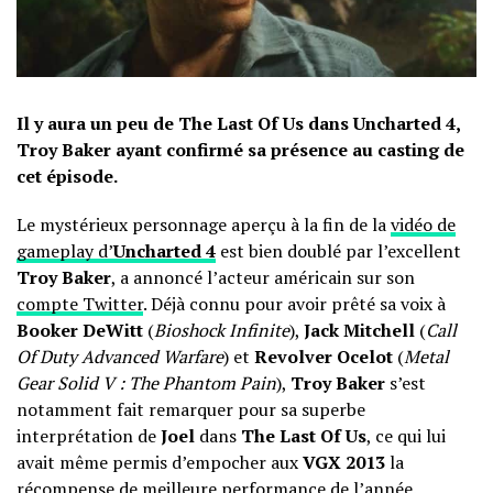
Il y aura un peu de The Last Of Us dans Uncharted 4,
Troy Baker ayant confirmé sa présence au casting de
cet épisode.
Le mystérieux personnage aperçu à la fin de la
vidéo de
gameplay d’
Uncharted 4
est bien doublé par l’excellent
Troy Baker
, a annoncé l’acteur américain sur son
compte Twitter
. Déjà connu pour avoir prêté sa voix à
Booker DeWitt
(
Bioshock Infinite
),
Jack Mitchell
(
Call
Of Duty Advanced Warfare
) et
Revolver Ocelot
(
Metal
Gear Solid V : The Phantom Pain
),
Troy Baker
s’est
notamment fait remarquer pour sa superbe
interprétation de
Joel
dans
The Last Of Us
, ce qui lui
avait même permis d’empocher aux
VGX 2013
la
récompense de
meilleure performance de l’année
.