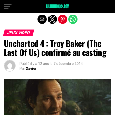
JEUX VIDÉO
Uncharted 4 : Troy Baker (The
Last Of Us) confirmé au casting
Publié il y a
12 ans
le
7 décembre 2014
Par
Xavier