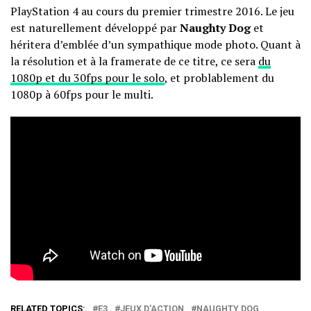
PlayStation 4 au cours du premier trimestre 2016. Le jeu
est naturellement développé par
Naughty Dog
et
héritera d’emblée d’un sympathique mode photo. Quant à
la résolution et à la framerate de ce titre, ce sera
du
1080p et du 30fps pour le solo
, et problablement du
1080p à 60fps pour le multi.
RELATED TOPICS:
E3
JEUX D'ACTION
NAUGHTY DOG