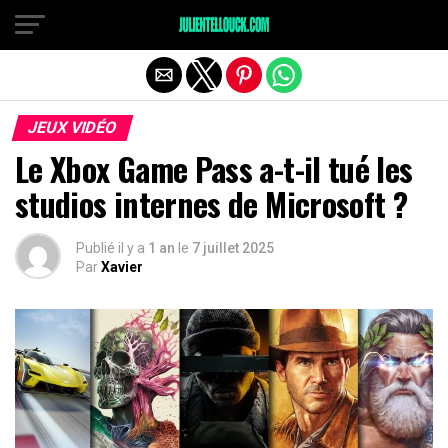
JEUX VIDÉO
Le Xbox Game Pass a-t-il tué les
studios internes de Microsoft ?
Publié il y a
1 an
le
7 juillet 2025
Par
Xavier