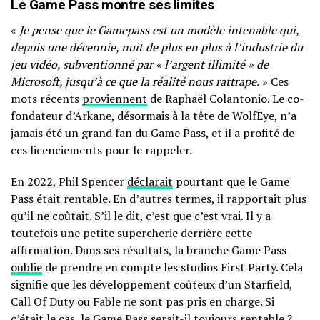
Le Game Pass montre ses limites
«
Je pense que le Gamepass est un modèle intenable qui,
depuis une décennie, nuit de plus en plus à l’industrie du
jeu vidéo, subventionné par « l’argent illimité » de
Microsoft, jusqu’à ce que la réalité nous rattrape.
» Ces
mots récents
proviennent
de Raphaël Colantonio. Le co-
fondateur d’Arkane, désormais à la tête de WolfEye, n’a
jamais été un grand fan du Game Pass, et il a profité de
ces licenciements pour le rappeler.
En 2022, Phil Spencer
déclarait
pourtant que le Game
Pass était rentable. En d’autres termes, il rapportait plus
qu’il ne coûtait. S’il le dit, c’est que c’est vrai. Il y a
toutefois une petite supercherie derrière cette
affirmation. Dans ses résultats, la branche Game Pass
oublie
de prendre en compte les studios First Party. Cela
signifie que les développement coûteux d’un Starfield,
Call Of Duty ou Fable ne sont pas pris en charge. Si
c’était le cas, le Game Pass serait-il toujours rentable ?