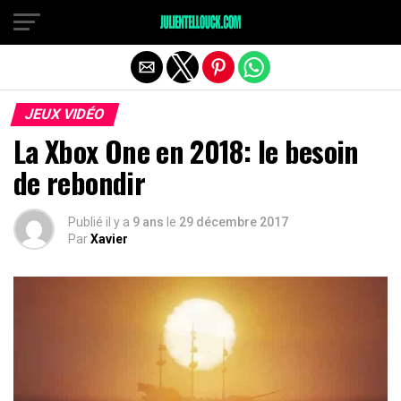
JEUX VIDÉO
La Xbox One en 2018: le besoin
de rebondir
Publié il y a
9 ans
le
29 décembre 2017
Par
Xavier