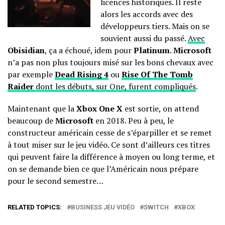
licences historiques. Il reste
alors les accords avec des
développeurs tiers. Mais on se
souvient aussi du passé.
Avec
Obisidian
, ça a échoué
, idem pour
Platinum
.
Microsoft
n’a pas non plus toujours misé sur les bons chevaux avec
par exemple
Dead Rising 4
ou
Rise Of The Tomb
Raider
dont les débuts, sur One, furent compliqués
.
Maintenant que la
Xbox One X
est sortie, on attend
beaucoup de
Microsoft
en 2018. Peu à peu, le
constructeur américain cesse de s’éparpiller et se remet
à tout miser sur le jeu vidéo. Ce sont d’ailleurs ces titres
qui peuvent faire la différence à moyen ou long terme, et
on se demande bien ce que l’Américain nous prépare
pour le second semestre…
RELATED TOPICS:
BUSINESS JEU VIDÉO
SWITCH
XBOX