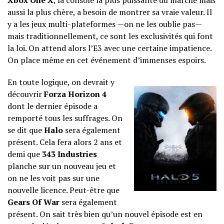
Xbox One X
, la console la plus puissante du marché mais
aussi la plus chère, a besoin de montrer sa vraie valeur. Il
y a les jeux multi-plateformes —on ne les oublie pas—
mais traditionnellement, ce sont les exclusivités qui font
la loi. On attend alors l’E3 avec une certaine impatience.
On place même en cet événement d’immenses espoirs.
En toute logique, on devrait y
découvrir
Forza Horizon 4
dont le dernier épisode a
remporté tous les suffrages. On
se dit que
Halo
sera également
présent. Cela fera alors 2 ans et
demi que
343 Industries
planche sur un nouveau jeu et
on ne les voit pas sur une
nouvelle licence. Peut-être que
Gears Of War
sera également
présent. On sait très bien qu’un nouvel épisode est en