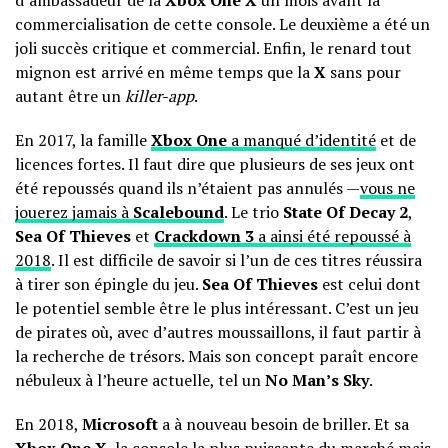
d’ambassadeur de la
Xbox One X
un mois avant la
commercialisation de cette console. Le deuxième a été un
joli succès critique et commercial. Enfin, le renard tout
mignon est arrivé en même temps que la
X
sans pour
autant être un
killer-app
.
En 2017, la famille
Xbox One
a manqué d’identité
et de
licences fortes. Il faut dire que plusieurs de ses jeux ont
été repoussés quand ils n’étaient pas annulés —
vous ne
jouerez jamais à
Scalebound
. Le trio
State Of Decay 2
,
Sea Of Thieves
et
Crackdown 3
a ainsi été repoussé à
2018
. Il est difficile de savoir si l’un de ces titres réussira
à tirer son épingle du jeu.
Sea Of Thieves
est celui dont
le potentiel semble être le plus intéressant. C’est un jeu
de pirates où, avec d’autres moussaillons, il faut partir à
la recherche de trésors. Mais son concept paraît encore
nébuleux à l’heure actuelle, tel un
No Man’s Sky
.
En 2018,
Microsoft
a à nouveau besoin de briller. Et sa