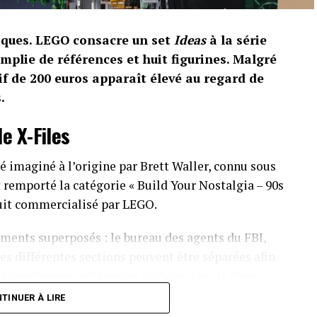
riques. LEGO consacre un set
Ideas
à la série
emplie de références et huit figurines. Malgré
if de 200 euros apparaît élevé au regard de
.
e X-Files
 imaginé à l’origine par Brett Waller, connu sous
remporté la catégorie « Build Your Nostalgia – 90s
duit commercialisé par LEGO.
ments superposés : le bureau des agents du FBI,
es différentes sections peuvent être séparées afin
ux nombreuses références cachées dans le décor.
TINUER À LIRE
large et 23 cm de profondeur. Huit autocollants