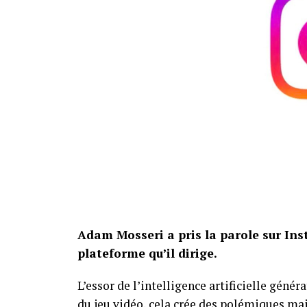
collectionneurs pour évaluer le positionne
licence et de huit figurines peut expliquer 
Le projet initial dépassait par ailleurs le
pour sa commercialisation. Le résultat c
modulaires et un casting particulièrement 
mais rebutés par son prix, pourront donc 
Source :
Numerama
.
Adam Mosseri a pris la parole sur Inst
plateforme qu’il dirige.
L’essor de l’intelligence artificielle génér
du jeu vidéo, cela
crée des polémiques
mai