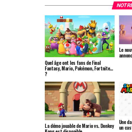
NOTRE
Le nou
annonc
Quel âge ont les fans de Final
Fantasy, Mario, Pokémon, Fortnite…
?
Une da
La démo jouable de Mario vs. Donkey
un cas
Kong est disponible