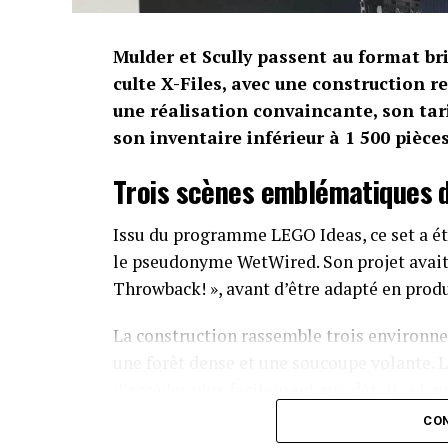
Mulder et Scully passent au format b
culte X-Files, avec une construction r
une réalisation convaincante, son tar
son inventaire inférieur à 1 500 pièces
Trois scènes emblématiques d
Issu du programme LEGO Ideas, ce set a été
le pseudonyme WetWired. Son projet avait 
Throwback! », avant d’être adapté en pro
La construction rassemble trois environne
une forêt dense et une soucoupe volante. L
d’accéder plus facilement aux détails et a
CON
Le modèle mesure 30 cm de haut, 23 cm de 