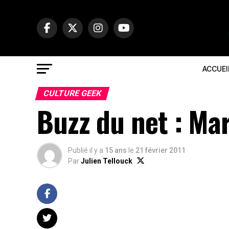
ACCUEI
CULTURE GEEK
Buzz du net : Mar
Publié il y a
15 ans
le
21 février 2011
Par
Julien Tellouck