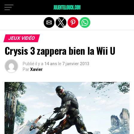
JEUX VIDÉO
Crysis 3 zappera bien la Wii U
Publié il y a
14 ans
le
7 janvier 2013
Par
Xavier