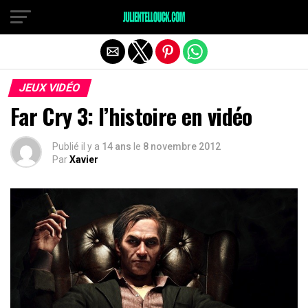
JEUX VIDÉO
Far Cry 3: l’histoire en vidéo
Publié il y a
14 ans
le
8 novembre 2012
Par
Xavier