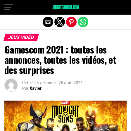
JEUX VIDÉO
Gamescom 2021 : toutes les
annonces, toutes les vidéos, et
des surprises
Publié il y a
5 ans
le
25 août 2021
Par
Xavier