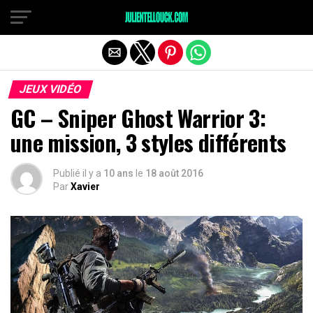
JEUX VIDÉO
GC – Sniper Ghost Warrior 3:
une mission, 3 styles différents
Publié il y a
10 ans
le
18 août 2016
Par
Xavier