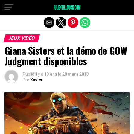
JEUX VIDÉO
Giana Sisters et la démo de GOW
Judgment disponibles
Publié il y a
13 ans
le
20 mars 2013
Par
Xavier