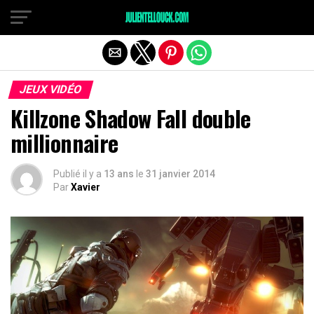
JEUX VIDÉO
Killzone Shadow Fall double
millionnaire
Publié il y a
13 ans
le
31 janvier 2014
Par
Xavier