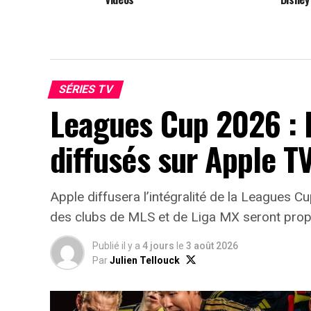
SÉRIES TV
Leagues Cup 2026 : 
diffusés sur Apple T
Apple diffusera l’intégralité de la Leagues 
des clubs de MLS et de Liga MX seront prop
Publié il y a
4 jours
le
3 août 2026
Par
Julien Tellouck