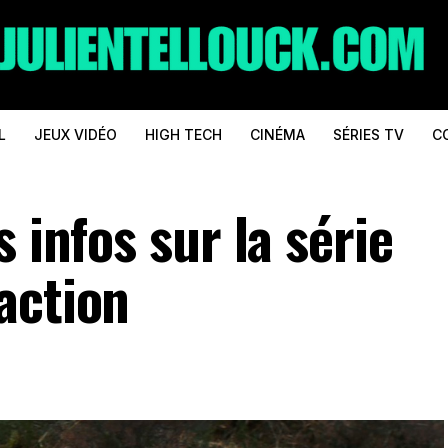
L
JEUX VIDÉO
HIGH TECH
CINÉMA
SÉRIES TV
C
 infos sur la série
action