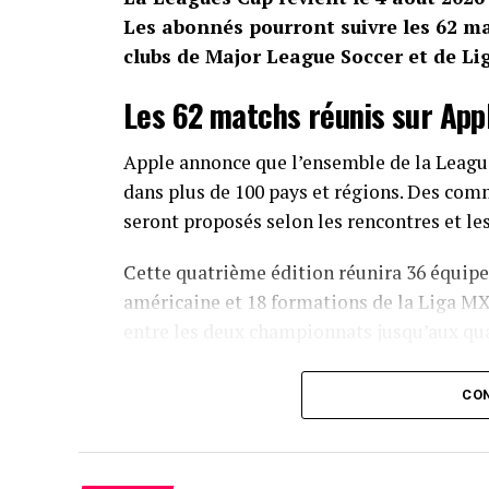
Les abonnés pourront suivre les 62 m
clubs de Major League Soccer et de Li
Les 62 matchs réunis sur App
Apple annonce que l’ensemble de la League
dans plus de 100 pays et régions. Des comm
seront proposés selon les rencontres et les
Cette quatrième édition réunira 36 équipes
américaine et 18 formations de la Liga MX
entre les deux championnats jusqu’aux quar
Pour la première fois, quatre matchs de l
CON
Mexique. Les trois meilleures équipes du 
Champions Cup 2027. Le vainqueur accéder
compétition.