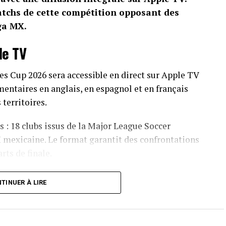
atchs de cette compétition opposant des
ga MX.
le TV
s Cup 2026 sera accessible en direct sur Apple TV
entaires en anglais, en espagnol et en français
 territoires.
 : 18 clubs issus de la Major League Soccer
 mexicaine. Le format garantit des confrontations
ts de finale.
a première phase seront également organisés au
TINUER À LIRE
tournoi obtiendront une place pour la Concacaf
a directement aux huitièmes de finale de cette