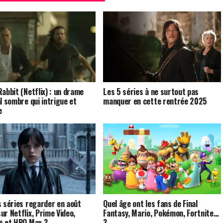
Rabbit (Netflix) : un drame
Les 5 séries à ne surtout pas
al sombre qui intrigue et
manquer en cette rentrée 2025
e
s séries regarder en août
Quel âge ont les fans de Final
ur Netflix, Prime Video,
Fantasy, Mario, Pokémon, Fortnite…
+ et HBO Max ?
?