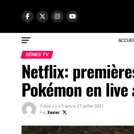
ACCUEI
SÉRIES TV
Netflix: premières
Pokémon en live 
Publié il y a
5 ans
le
27 juillet 2021
Par
Xavier