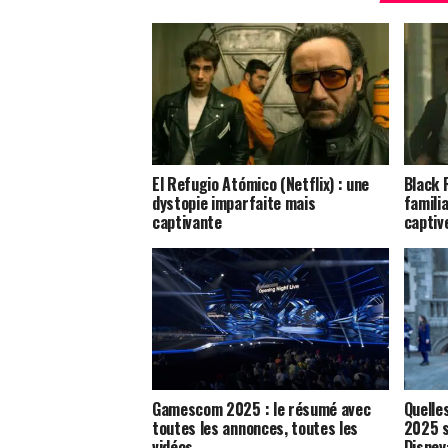
El Refugio Atómico (Netflix) : une
Black 
dystopie imparfaite mais
famili
captivante
captiv
Gamescom 2025 : le résumé avec
Quelle
toutes les annonces, toutes les
2025 s
vidéos
Disney